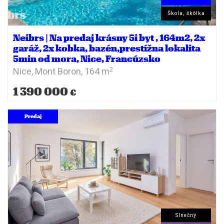
Škola, škôlka
Neibrs | Na predaj krásny 5i byt , 164m2, 2x
garáž, 2x kobka, bazén,prestížna lokalita
5min od mora, Nice, Francúzsko
2
Nice, Mont Boron,
164 m
1 390 000
€
Predaj
Slnečný