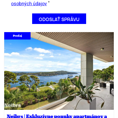
*
osobných údajov
Predaj
Neibrs | Exkluzívne ponuky apartmánov a