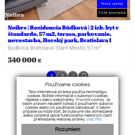
Pekný výhľad
Tiché prostredie
Neibrs | Rezidencia Búdková | 2 izb. byt v
štandarde, 57 m2, terasa, parkovanie,
novostavba, Horský park, Bratislava I
2
Búdková,
Bratislava-Staré Mesto,
57 m
340 000
€
1
2
Používame cookies
Táto internetová stránka používa technológiu
cookies. Bližšie informácie o súboroch cookies
nájdete v sekcii webstránky:
Pravidlá cookies
Je
Vaším právom neudeliť súhlas s používaním súborov
cookies alebo ich používanie zablokovať. V takom
prípade sa môže stať, že bude pre Vás obmedzená
alebo vylúčená úplná funkcionalita niektorých častí
prehliadanej webovej stránky.
Viac info
Neibrs Realitná kancelária | Košická 33, 821 08 Bratislava
Rozumiem
0915 365 743
|
info@neibrs.sk