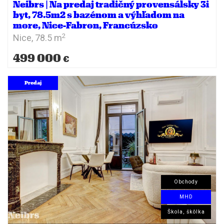
Neibrs | Na predaj tradičný provensálsky 3i
byt, 78.5m2 s bazénom a výhľadom na
more, Nice-Fabron, Francúzsko
2
Nice,
78.5 m
499 000
€
Predaj
Obchody
MHD
Škola, škôlka