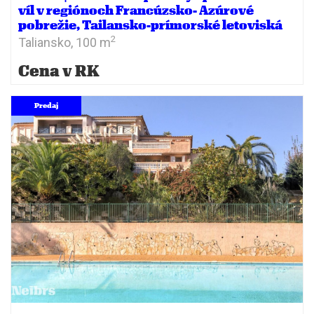
víl v regiónoch Francúzsko- Azúrové
pobrežie, Tailansko-prímorské letoviská
2
Taliansko,
100 m
Cena v RK
Predaj