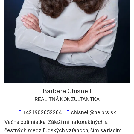
Barbara Chisnell
REALITNÁ KONZULTANTKA
+421902652264
chisnell@neibrs.sk
Večná optimistka. Záleží mi na korektných a
čestných medziľudských vzťahoch, čím sa riadim