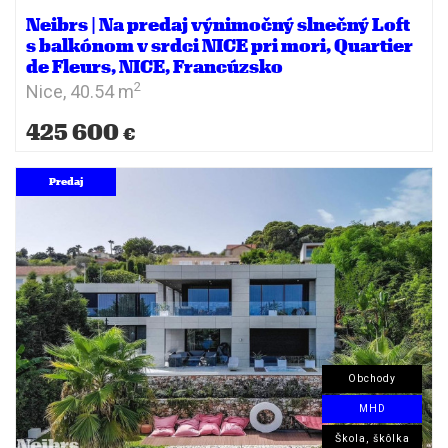
Neibrs | Na predaj výnimočný slnečný Loft
s balkónom v srdci NICE pri mori, Quartier
de Fleurs, NICE, Francúzsko
2
Nice,
40.54 m
425 600
€
Predaj
Obchody
MHD
Škola, škôlka