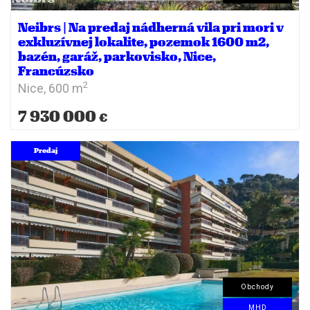
Neibrs | Na predaj nádherná vila pri mori v
exkluzívnej lokalite, pozemok 1600 m2,
bazén, garáž, parkovisko, Nice,
Francúzsko
2
Nice,
600 m
7 930 000
€
Predaj
Obchody
MHD