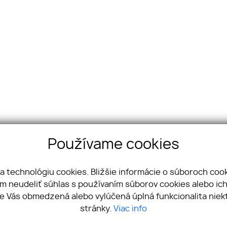
Používame cookies
a technológiu cookies. Bližšie informácie o súboroch cook
m neudeliť súhlas s používaním súborov cookies alebo ich
e Vás obmedzená alebo vylúčená úplná funkcionalita niek
stránky.
Viac info
eibrs Realitná kancelária | Košická 33, 821 08 Bratisla