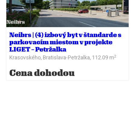
Neibrs | (4) izbový byt v štandarde s
parkovacím miestom v projekte
LIGET – Petržalka
2
Krasovského,
Bratislava-Petržalka,
112.09 m
Cena dohodou