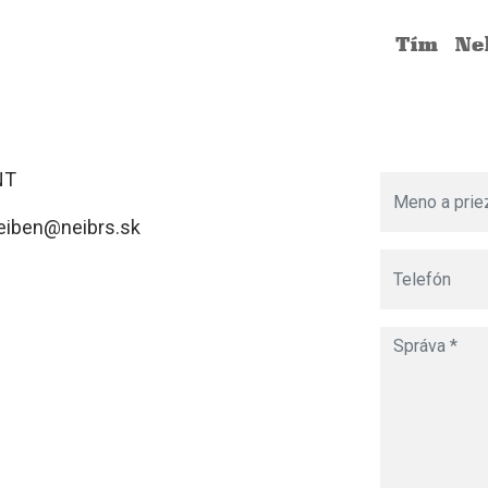
tím
n
NT
eiben@neibrs.sk