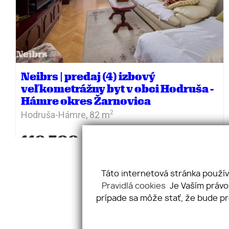
Neibrs | predaj (4) izbový
veľkometrážny byt v obci Hodruša -
Hámre okres Žarnovica
2
Hodruša-Hámre,
82 m
119 500
€
Táto internetová stránka použív
Pravidlá cookies
Je Vaším právo
prípade sa môže stať, že bude pr
N