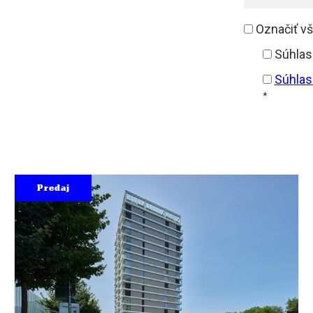
Označiť v
Súhlas
Súhlas
*
Predaj