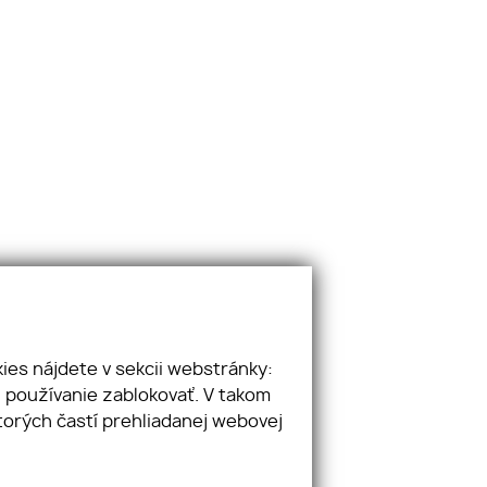
ies nájdete v sekcii webstránky:
 používanie zablokovať. V takom
torých častí prehliadanej webovej
va