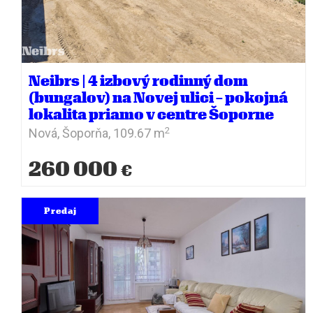
Neibrs | 4 izbový rodinný dom
(bungalov) na Novej ulici – pokojná
lokalita priamo v centre Šoporne
2
Nová,
Šoporňa,
109.67 m
260 000
€
Predaj