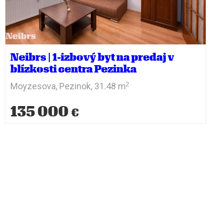
Neibrs | 1-izbový byt na predaj v
blízkosti centra Pezinka
2
Moyzesova,
Pezinok,
31.48 m
135 000
€