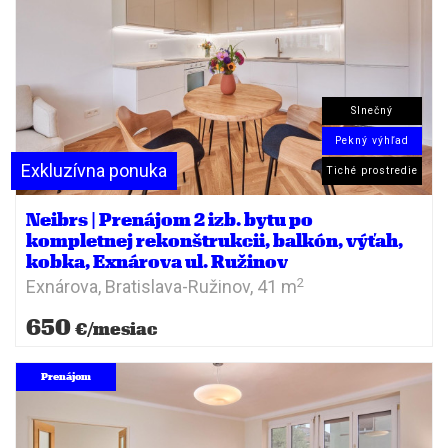
Slnečný
Pekný výhľad
Exkluzívna ponuka
Tiché prostredie
Neibrs | Prenájom 2 izb. bytu po
kompletnej rekonštrukcii, balkón, výťah,
kobka, Exnárova ul. Ružinov
2
Exnárova,
Bratislava-Ružinov,
41 m
650
€/mesiac
Prenájom