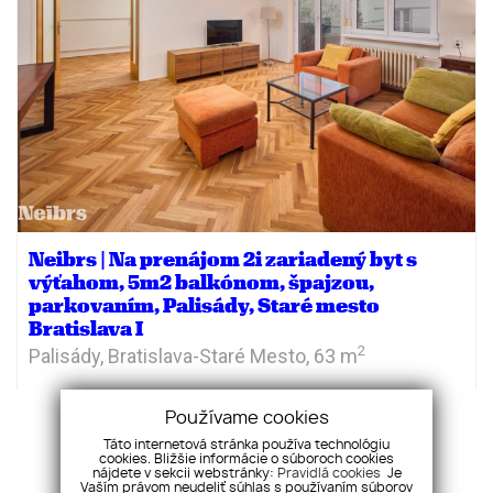
Neibrs | Na prenájom 2i zariadený byt s
výťahom, 5m2 balkónom, špajzou,
parkovaním, Palisády, Staré mesto
Bratislava I
2
Palisády,
Bratislava-Staré Mesto,
63 m
800
€/mesiac
Používame cookies
Táto internetová stránka používa technológiu
cookies. Bližšie informácie o súboroch cookies
nájdete v sekcii webstránky:
Pravidlá cookies
Je
Vaším právom neudeliť súhlas s používaním súborov