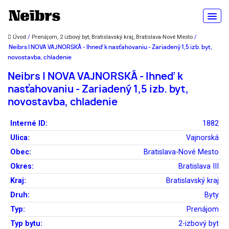
Úvod
/
Prenájom, 2 izbový byt, Bratislavský kraj, Bratislava-Nové Mesto
/
Neibrs | NOVA VAJNORSKÁ - Ihneď k nasťahovaniu - Zariadený 1,5 izb. byt,
novostavba, chladenie
Neibrs | NOVA VAJNORSKÁ - Ihneď k
nasťahovaniu - Zariadený 1,5 izb. byt,
novostavba, chladenie
Interné ID:
1882
Ulica:
Vajnorská
Obec:
Bratislava-Nové Mesto
Okres:
Bratislava III
Kraj:
Bratislavský kraj
Druh:
Byty
Typ:
Prenájom
Typ bytu:
2-izbový byt