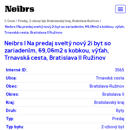
Úvod
/
Predaj, 2 izbový byt, Bratislavský kraj, Bratislava-Ružinov
/
Neibrs | Na predaj sveltý nový 2i byt so zariadením, 69,06m2 s kobkou, výťah,
Trnavská cesta, Bratislava II Ružinov
Neibrs | Na predaj sveltý nový 2i byt so
zariadením, 69,06m2 s kobkou, výťah,
Trnavská cesta, Bratislava II Ružinov
Interné ID:
3565
Ulica:
Trnavská cesta
Obec:
Bratislava-Ružinov
Okres:
Bratislava II
Kraj:
Bratislavský kraj
Druh:
Byty
Typ:
Predaj
Typ bytu:
2-izbový byt