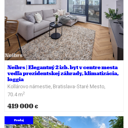
Neibrs | Elegantný 2 izb. byt v centre mesta
vedľa prezidentskej záhrady, klimatizácia,
loggia
Kollárovo námestie,
Bratislava-Staré Mesto,
2
70.4 m
419 000
€
Predaj