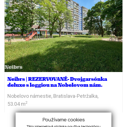
Neibrs | REZERVOVANÉ- Dvojgarsónka
deluxe s loggiou na Nobelovom nám.
Nobelovo námestie,
Bratislava-Petržalka,
2
53.04 m
189 000
€
Používame cookies
Táto internetová stránka používa technológiu