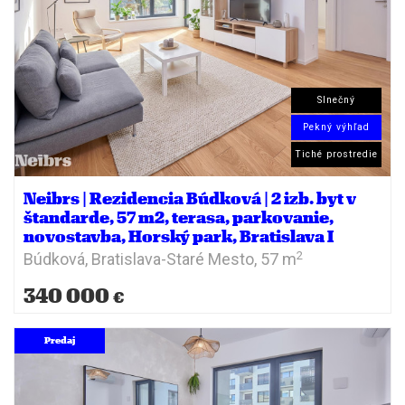
Slnečný
Pekný výhľad
Tiché prostredie
Neibrs | Rezidencia Búdková | 2 izb. byt v
štandarde, 57 m2, terasa, parkovanie,
novostavba, Horský park, Bratislava I
2
Búdková,
Bratislava-Staré Mesto,
57 m
340 000
€
Predaj