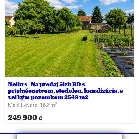
Neibrs | Na predaj 5izb RD s
príslušenstvom, stodolou, kanalizácia, s
veľkým pozemkom 2549 m2
2
Malé Leváre,
162 m
249 900
€