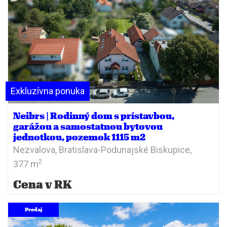
Exkluzívna ponuka
Neibrs | Rodinný dom s prístavbou,
garážou a samostatnou bytovou
jednotkou, pozemok 1115 m2
Nezvalova,
Bratislava-Podunajské Biskupice,
2
377 m
Cena v RK
Predaj