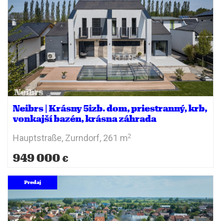
Neibrs | Krásny 5izb. dom, priestranný, krb,
vonkajší bazén, krásna záhrada
2
Hauptstraße,
Zurndorf,
261 m
949 000
€
Predaj