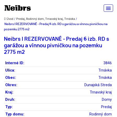
Úvod
/
Predaj, Rodinný dom, Trnavský kraj, Trnávka
/
Neibrs | REZERVOVANÉ - Predaj 6 izb. RD s garážou a vínnou pivničkou na
pozemku 2775 m2
Neibrs | REZERVOVANÉ - Predaj 6 izb. RD s
garážou a vínnou pivničkou na pozemku
2775 m2
Interné ID:
3846
Ulica:
Trnávka
Obec:
Trnávka
Okres:
Dunajská Streda
Kraj:
Trnavský kraj
Druh:
Domy
Typ:
Predaj
Typ domu:
Rodinný dom