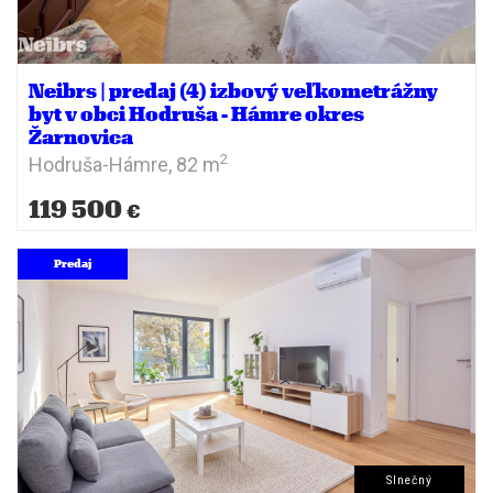
Neibrs | predaj (4) izbový veľkometrážny
byt v obci Hodruša - Hámre okres
Žarnovica
2
Hodruša-Hámre,
82 m
119 500
€
Predaj
Slnečný