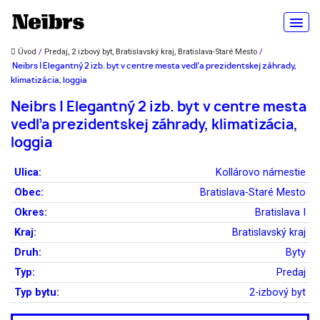
Úvod
/
Predaj, 2 izbový byt, Bratislavský kraj, Bratislava-Staré Mesto
/
Neibrs | Elegantný 2 izb. byt v centre mesta vedľa prezidentskej záhrady,
klimatizácia, loggia
Neibrs | Elegantný 2 izb. byt v centre mesta
vedľa prezidentskej záhrady, klimatizácia,
loggia
Ulica:
Kollárovo námestie
Obec:
Bratislava-Staré Mesto
Okres:
Bratislava I
Kraj:
Bratislavský kraj
Druh:
Byty
Typ:
Predaj
Typ bytu:
2-izbový byt