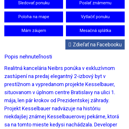
Sledovať ponuku
Poslať známemu
Poloha na mape
Vytlačiť ponuku
Mám záujem
Mesačná splátka
Zdieľať na Facebooku
Popis nehnuteľnosti
Realitná kancelária Neibrs ponúka v exkluzívnom
zastúpení na predaj elegantný 2-izbový byt v
prestížnom a vypredanom projekte Kesselbauer,
situovanom v úplnom centre Bratislavy na ulici 1.
mája, len pár krokov od Prezidentskej záhrady.
Projekt Kesselbauer nadväzuje na históriu
niekdajšej známej Kesselbauerovej pekárne, ktorá
sa na tomto mieste kedysi nachádzala. Developer