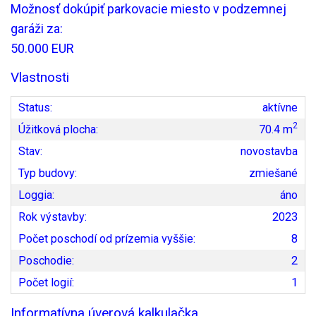
Možnosť dokúpiť parkovacie miesto v podzemnej
garáži za:
50.000 EUR
Vlastnosti
Status:
aktívne
2
Úžitková plocha:
70.4 m
Stav:
novostavba
Typ budovy:
zmiešané
Loggia:
áno
Rok výstavby:
2023
Počet poschodí od prízemia vyššie:
8
Poschodie:
2
Počet logií:
1
Informatívna úverová kalkulačka