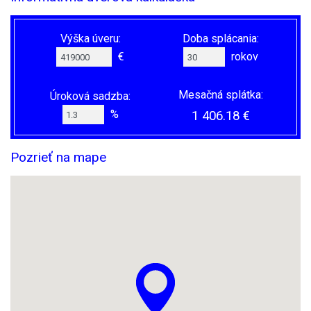
Výška úveru:
Doba splácania:
€
rokov
Mesačná splátka:
Úroková sadzba:
%
1 406.18 €
Pozrieť na mape