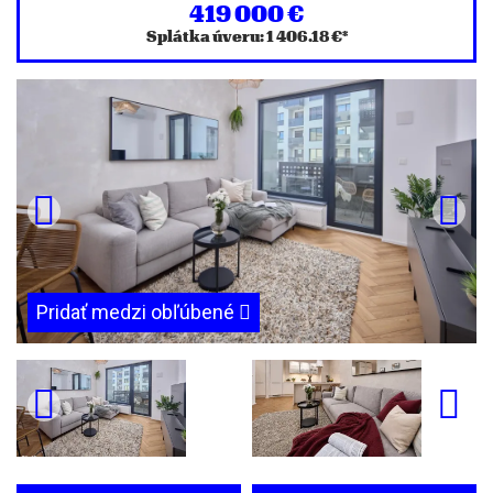
419 000 €
Splátka úveru:
1 406.18 €
*
Pridať medzi obľúbené