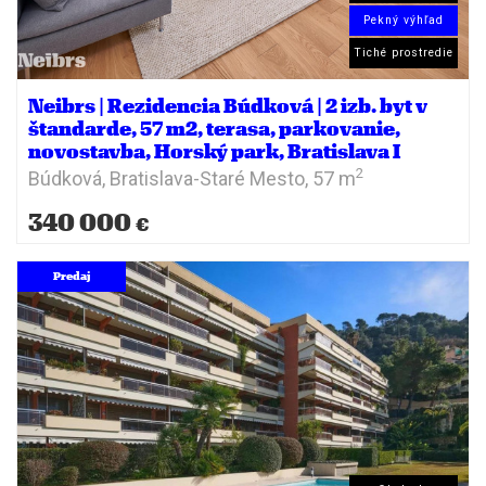
Pekný výhľad
Tiché prostredie
Neibrs | Rezidencia Búdková | 2 izb. byt v
štandarde, 57 m2, terasa, parkovanie,
novostavba, Horský park, Bratislava I
2
Búdková,
Bratislava-Staré Mesto,
57 m
340 000
€
Predaj