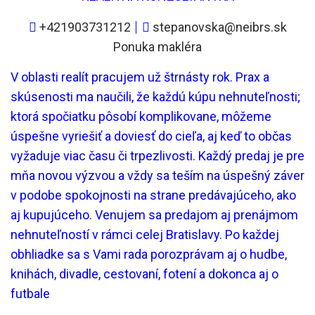
+421903731212
stepanovska@neibrs.sk
Ponuka makléra
V oblasti realít pracujem už štrnásty rok. Prax a
skúsenosti ma naučili, že každú kúpu nehnuteľnosti;
ktorá spočiatku pôsobí komplikovane, môžeme
úspešne vyriešiť a doviesť do cieľa, aj keď to občas
vyžaduje viac času či trpezlivosti. Každý predaj je pre
mňa novou výzvou a vždy sa teším na úspešný záver
v podobe spokojnosti na strane predávajúceho, ako
aj kupujúceho. Venujem sa predajom aj prenájmom
nehnuteľností v rámci celej Bratislavy. Po každej
obhliadke sa s Vami rada porozprávam aj o hudbe,
knihách, divadle, cestovaní, fotení a dokonca aj o
futbale