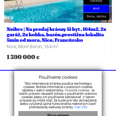
Obchody
MHD
Škola, škôlka
Neibrs | Na predaj krásny 5i byt , 164m2, 2x
garáž, 2x kobka, bazén,prestížna lokalita
5min od mora, Nice, Francúzsko
2
Nice, Mont Boron,
164 m
1 390 000
€
Používame cookies
Táto internetová stránka používa technológiu
cookies. Bližšie informácie o súboroch cookies
nájdete v sekcii webstránky:
Pravidlá cookies
Je
Neibrs Realitná kancelária | Košická 33, 821 08 Bratislava
Vaším právom neudeliť súhlas s používaním súborov
cookies alebo ich používanie zablokovať. V takom
0915 365 743
|
info@neibrs.sk
prípade sa môže stať, že bude pre Vás obmedzená
alebo vylúčená úplná funkcionalita niektorých častí
prehliadanej webovej stránky.
Viac info