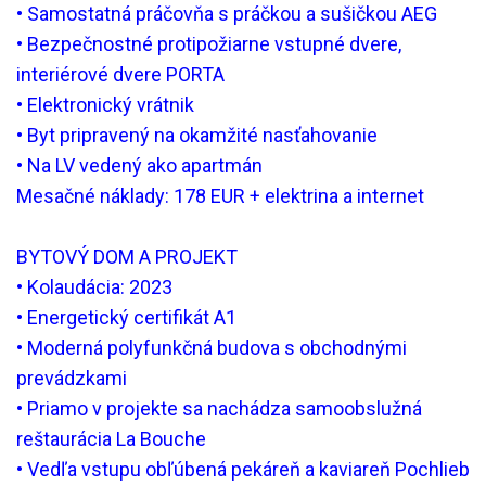
• Samostatná práčovňa s práčkou a sušičkou AEG
• Bezpečnostné protipožiarne vstupné dvere,
interiérové dvere PORTA
• Elektronický vrátnik
• Byt pripravený na okamžité nasťahovanie
• Na LV vedený ako apartmán
Mesačné náklady: 178 EUR + elektrina a internet
BYTOVÝ DOM A PROJEKT
• Kolaudácia: 2023
• Energetický certifikát A1
• Moderná polyfunkčná budova s obchodnými
prevádzkami
• Priamo v projekte sa nachádza samoobslužná
reštaurácia La Bouche
• Vedľa vstupu obľúbená pekáreň a kaviareň Pochlieb