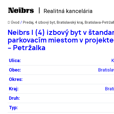
|
Realitná kancelária
Úvod
/
Predaj, 4 izbový byt, Bratislavský kraj, Bratislava-Petrža
Neibrs | (4) izbový byt v štanda
parkovacím miestom v projekte
– Petržalka
Ulica:
K
Obec:
Bratisl
Okres:
Kraj:
Brat
Druh:
Typ: