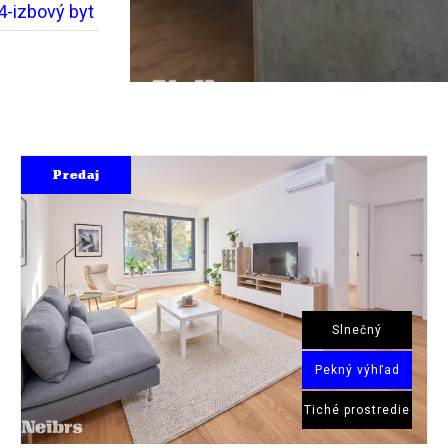
4-izbový byt
Predaj
Slnečný
Pekný výhľad
Tiché prostredie