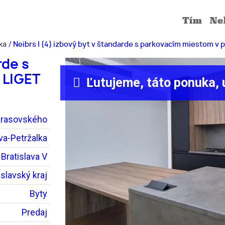
tím
n
lka
/
Neibrs | (4) izbový byt v štandarde s parkovacím miestom v p
rde s
 LIGET
Ľutujeme, táto ponuka, u
rasovského
ava-Petržalka
Bratislava V
islavský kraj
Byty
Predaj