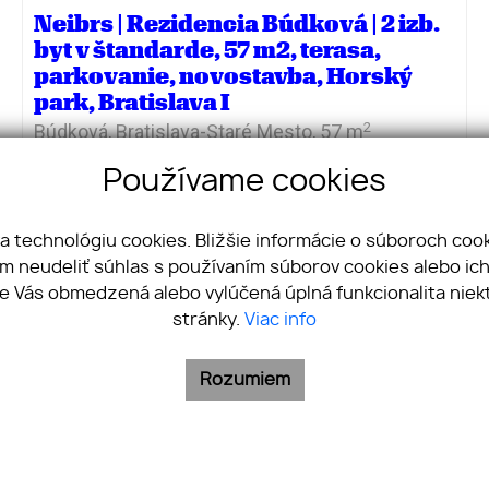
Neibrs | Rezidencia Búdková | 2 izb.
byt v štandarde, 57 m2, terasa,
parkovanie, novostavba, Horský
park, Bratislava I
2
Búdková,
Bratislava-Staré Mesto,
57 m
Používame cookies
340 000
€
a technológiu cookies. Bližšie informácie o súboroch cook
m neudeliť súhlas s používaním súborov cookies alebo ich
e Vás obmedzená alebo vylúčená úplná funkcionalita niek
stránky.
Viac info
eibrs Realitná kancelária | Košická 33, 821 08 Bratisla
Rozumiem
0915 365 743
|
info@neibrs.sk
webdesign
|
webex.sk