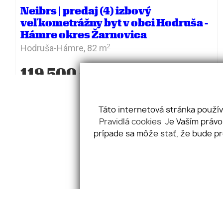
Neibrs | predaj (4) izbový
veľkometrážny byt v obci Hodruša -
Hámre okres Žarnovica
2
Hodruša-Hámre,
82 m
119 500
€
Táto internetová stránka použív
Pravidlá cookies
Je Vaším právo
prípade sa môže stať, že bude pr
N