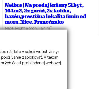
Neibrs | Na predaj krásny 5i byt ,
164m2, 2x garáž, 2x kobka,
bazén,prestížna lokalita 5min od
mora, Nice, Francúzsko
2
Nice, Mont Boron,
164 m
1 390 000
€
ies nájdete v sekcii webstránky:
 používanie zablokovať. V takom
torých častí prehliadanej webovej
va