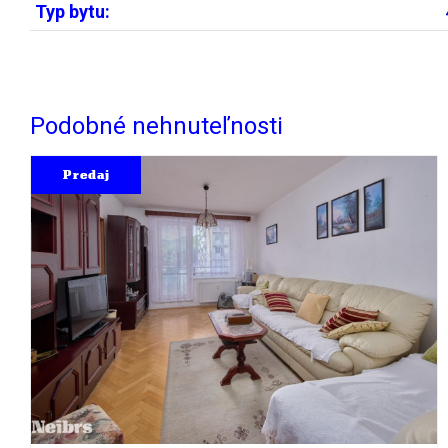
Typ bytu:
Podobné nehnuteľnosti
Predaj